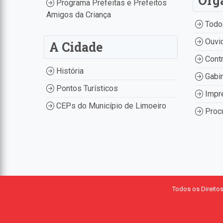
Órg
Programa Prefeitas e Prefeitos
Amigos da Criança
Todo
Ouvid
A Cidade
Contr
História
Gabin
Pontos Turísticos
Impr
CEPs do Município de Limoeiro
Procu
Todos os Direito