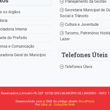
ãos
Planejamento da Gestão
Secretaria Municipal de D
s os órgãos
Social e Trânsito
oria
Cultura e Juventude
oladoria Interna
Turismo, Patrimônio Histór
ete do Prefeito
Lazer
ensa e Comunicação
Telefones Úteis
radoria Geral do Município
Telefones Úteis
s Reservados | Limoeiro-PE CEP: 55702-005 | MUNICÍPIO DE LIMOEIRO - CNPJ: 1
Desenvolvido com o CMS de código aberto
WordPress
Por
Ultra Já - Soluções Web