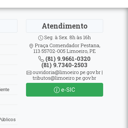
Atendimento
Seg. à Sex. 8h às 16h
Praça Comendador Pestana,
113 55702-005 Limoeiro, PE
(81) 9.9661-0320
(81) 9.7340-2503
ouvidoria@limoeiro.pe.gov.br |
tributos@limoeiro.pe.gov.br
e-SIC
iente
Públicos