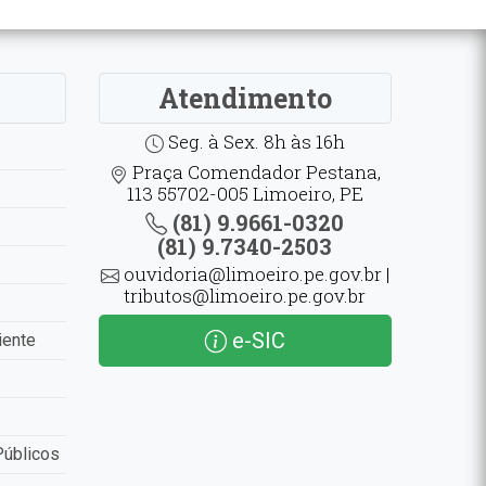
Atendimento
Seg. à Sex. 8h às 16h
Praça Comendador Pestana,
113 55702-005 Limoeiro, PE
(81) 9.9661-0320
(81) 9.7340-2503
ouvidoria@limoeiro.pe.gov.br |
tributos@limoeiro.pe.gov.br
e-SIC
iente
Públicos