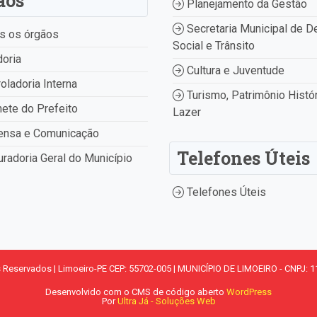
ãos
Planejamento da Gestão
Secretaria Municipal de D
s os órgãos
Social e Trânsito
oria
Cultura e Juventude
oladoria Interna
Turismo, Patrimônio Histór
ete do Prefeito
Lazer
ensa e Comunicação
Telefones Úteis
radoria Geral do Município
Telefones Úteis
s Reservados | Limoeiro-PE CEP: 55702-005 | MUNICÍPIO DE LIMOEIRO - CNPJ: 1
Desenvolvido com o CMS de código aberto
WordPress
Por
Ultra Já - Soluções Web