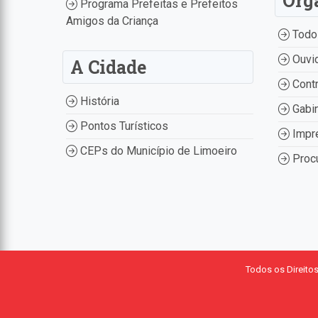
Órg
Programa Prefeitas e Prefeitos
Amigos da Criança
Todo
Ouvid
A Cidade
Contr
História
Gabin
Pontos Turísticos
Impr
CEPs do Município de Limoeiro
Procu
Todos os Direito