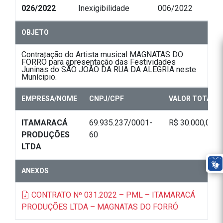
026/2022
Inexigibilidade
006/2022
OBJETO
Contratação do Artista musical MAGNATAS DO
FORRÓ para apresentação das Festividades
Juninas do SÃO JOÃO DA RUA DA ALEGRIA neste
Munícipio.
EMPRESA/NOME
CNPJ/CPF
VALOR TOTAL
ITAMARACÁ
69.935.237/0001-
R$ 30.000,00
PRODUÇÕES
60
LTDA
ANEXOS
CONTRATO Nº 031.2022 – PML – ITAMARACÁ
PRODUÇÕES LTDA – MAGNATAS DO FORRÓ