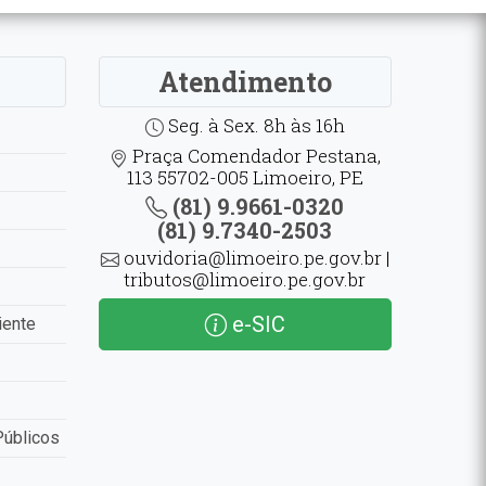
Atendimento
Seg. à Sex. 8h às 16h
Praça Comendador Pestana,
113 55702-005 Limoeiro, PE
(81) 9.9661-0320
(81) 9.7340-2503
ouvidoria@limoeiro.pe.gov.br |
tributos@limoeiro.pe.gov.br
e-SIC
iente
Públicos