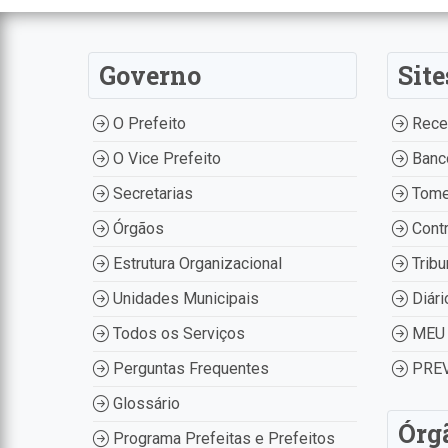
Governo
Site
O Prefeito
Recei
O Vice Prefeito
Banco
Secretarias
Tome
Órgãos
Contr
Estrutura Organizacional
Tribu
Unidades Municipais
Diári
Todos os Serviços
MEU 
Perguntas Frequentes
PREV
Glossário
Órg
Programa Prefeitas e Prefeitos