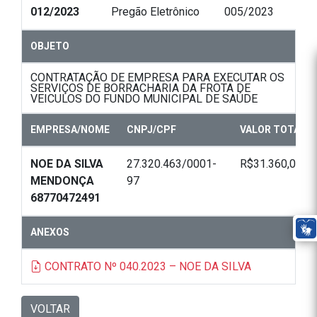
012/2023
Pregão Eletrônico
005/2023
OBJETO
CONTRATAÇÃO DE EMPRESA PARA EXECUTAR OS
SERVIÇOS DE BORRACHARIA DA FROTA DE
VEICULOS DO FUNDO MUNICIPAL DE SAÚDE
EMPRESA/NOME
CNPJ/CPF
VALOR TOTAL
NOE DA SILVA
27.320.463/0001-
R$31.360,00
MENDONÇA
97
68770472491
ANEXOS
CONTRATO Nº 040.2023 – NOE DA SILVA
VOLTAR