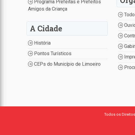
Órg
Programa Prefeitas e Prefeitos
Amigos da Criança
Todo
Ouvid
A Cidade
Contr
História
Gabin
Pontos Turísticos
Impr
CEPs do Município de Limoeiro
Procu
Todos os Direito