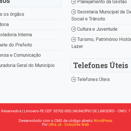
ãos
Planejamento da Gestão
Secretaria Municipal de D
s os órgãos
Social e Trânsito
oria
Cultura e Juventude
oladoria Interna
Turismo, Patrimônio Histór
ete do Prefeito
Lazer
ensa e Comunicação
Telefones Úteis
radoria Geral do Município
Telefones Úteis
s Reservados | Limoeiro-PE CEP: 55702-005 | MUNICÍPIO DE LIMOEIRO - CNPJ: 1
Desenvolvido com o CMS de código aberto
WordPress
Por
Ultra Já - Soluções Web