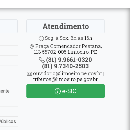
Atendimento
Seg. à Sex. 8h às 16h
Praça Comendador Pestana,
113 55702-005 Limoeiro, PE
(81) 9.9661-0320
(81) 9.7340-2503
ouvidoria@limoeiro.pe.gov.br |
tributos@limoeiro.pe.gov.br
e-SIC
iente
Públicos