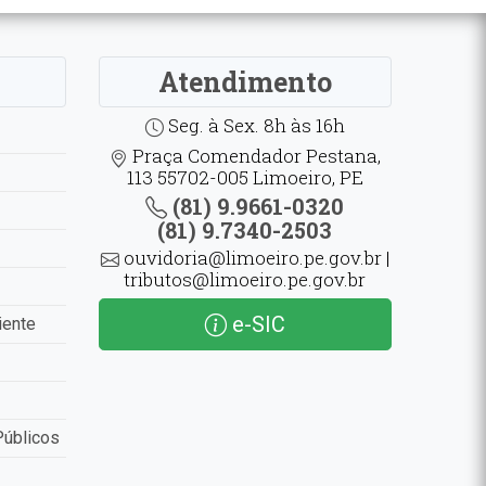
Atendimento
Seg. à Sex. 8h às 16h
Praça Comendador Pestana,
113 55702-005 Limoeiro, PE
(81) 9.9661-0320
(81) 9.7340-2503
ouvidoria@limoeiro.pe.gov.br |
tributos@limoeiro.pe.gov.br
e-SIC
iente
Públicos