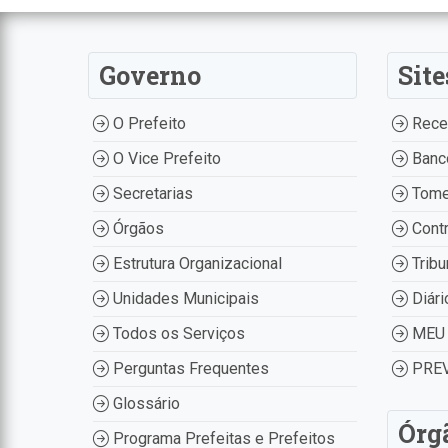
Governo
Site
O Prefeito
Recei
O Vice Prefeito
Banco
Secretarias
Tome
Órgãos
Contr
Estrutura Organizacional
Tribu
Unidades Municipais
Diári
Todos os Serviços
MEU 
Perguntas Frequentes
PREV
Glossário
Órg
Programa Prefeitas e Prefeitos