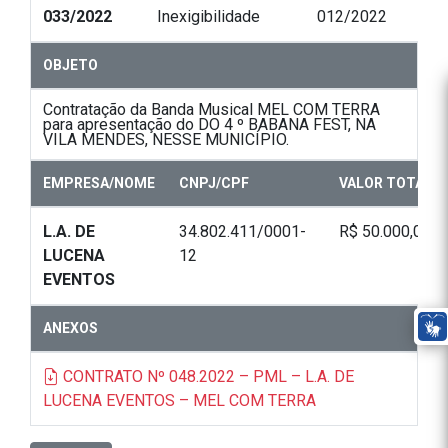
033/2022
Inexigibilidade
012/2022
OBJETO
Contratação da Banda Musical MEL COM TERRA
para apresentação do DO 4 º BABANA FEST, NA
VILA MENDES, NESSE MUNICÍPIO.
EMPRESA/NOME
CNPJ/CPF
VALOR TOTAL
L.A. DE
34.802.411/0001-
R$ 50.000,00
LUCENA
12
EVENTOS
ANEXOS
CONTRATO Nº 048.2022 – PML – L.A. DE
LUCENA EVENTOS – MEL COM TERRA