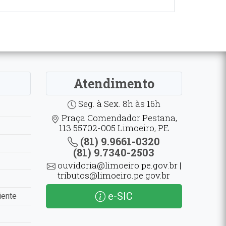
Atendimento
Seg. à Sex. 8h às 16h
Praça Comendador Pestana,
113 55702-005 Limoeiro, PE
(81) 9.9661-0320
(81) 9.7340-2503
ouvidoria@limoeiro.pe.gov.br |
tributos@limoeiro.pe.gov.br
e-SIC
iente