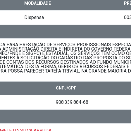
MODALIDADE
PR
Dispensa
00
ICA PARA PRESTAÇÃO DE SERVIÇOS PROFISSIONAIS ESPEC
 ADMINISTRAÇÃO DIREITA E INDIRETA DO GOVERNO FEDERA
EC/FNDE E SIGPC) E ESTADUAL, OS SERVIÇOS TEM COMO O
NTES À SOLICITAÇÃO DO CADASTRO DAS PROPOSTA DO SI
DE CONTAS DOS RECURSOS DESTINADOS AO FUNDO MUNICIP
EMÁTICA. DESTA FORMA, GERIR OS RECURSOS FEDERAIS E 
RA POSSA PARECER TAREFA TRIVIAL, NA GRANDE MAIORIA 
CNPJ/CPF
908.339.884-68
RMELE DA SILVA ARRUDA