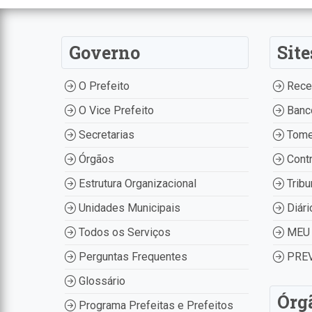
Governo
Site
O Prefeito
Recei
O Vice Prefeito
Banco
Secretarias
Tome
Órgãos
Contr
Estrutura Organizacional
Tribu
Unidades Municipais
Diári
Todos os Serviços
MEU 
Perguntas Frequentes
PREV
Glossário
Órg
Programa Prefeitas e Prefeitos