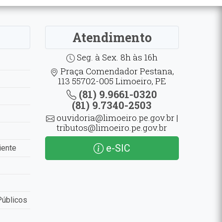
Atendimento
Seg. à Sex. 8h às 16h
Praça Comendador Pestana,
113 55702-005 Limoeiro, PE
(81) 9.9661-0320
(81) 9.7340-2503
ouvidoria@limoeiro.pe.gov.br |
tributos@limoeiro.pe.gov.br
e-SIC
iente
Públicos