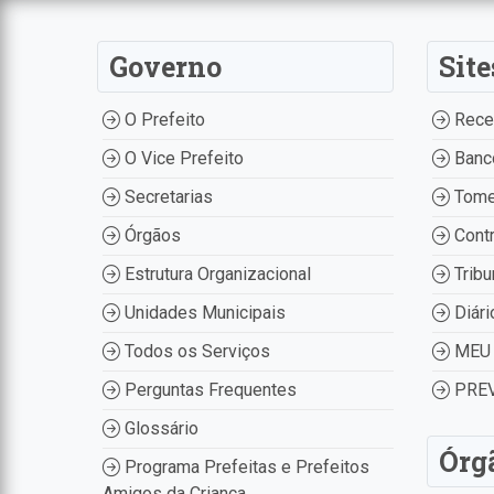
Governo
Site
O Prefeito
Recei
O Vice Prefeito
Banco
Secretarias
Tome
Órgãos
Contr
Estrutura Organizacional
Tribu
Unidades Municipais
Diári
Todos os Serviços
MEU 
Perguntas Frequentes
PREV
Glossário
Órg
Programa Prefeitas e Prefeitos
Amigos da Criança