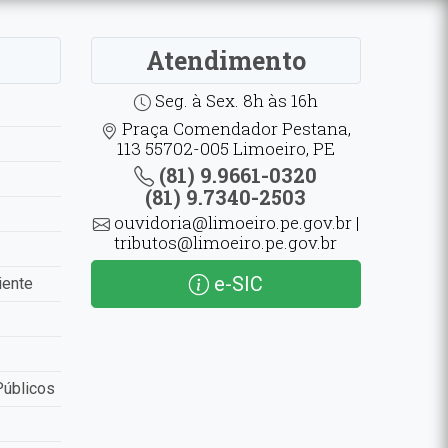
Atendimento
Seg. à Sex. 8h às 16h
Praça Comendador Pestana,
113 55702-005 Limoeiro, PE
(81) 9.9661-0320
(81) 9.7340-2503
ouvidoria@limoeiro.pe.gov.br |
tributos@limoeiro.pe.gov.br
e-SIC
iente
Públicos