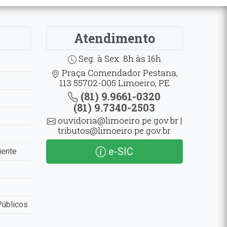
Atendimento
Seg. à Sex. 8h às 16h
Praça Comendador Pestana,
113 55702-005 Limoeiro, PE
(81) 9.9661-0320
(81) 9.7340-2503
ouvidoria@limoeiro.pe.gov.br |
tributos@limoeiro.pe.gov.br
e-SIC
iente
Públicos