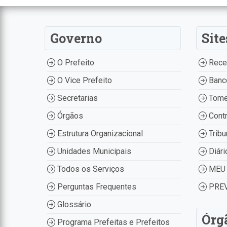
Governo
Site
O Prefeito
Recei
O Vice Prefeito
Banco
Secretarias
Tome
Órgãos
Contr
Estrutura Organizacional
Tribu
Unidades Municipais
Diári
Todos os Serviços
MEU 
Perguntas Frequentes
PREV
Glossário
Órg
Programa Prefeitas e Prefeitos