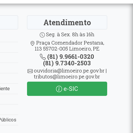
Atendimento
Seg. à Sex. 8h às 16h
Praça Comendador Pestana,
113 55702-005 Limoeiro, PE
(81) 9.9661-0320
(81) 9.7340-2503
ouvidoria@limoeiro.pe.gov.br |
tributos@limoeiro.pe.gov.br
e-SIC
iente
Públicos