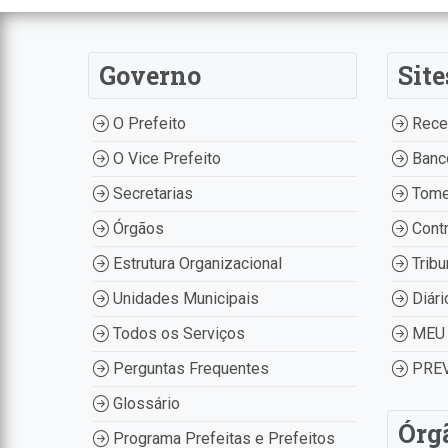
Governo
Site
O Prefeito
Recei
O Vice Prefeito
Banco
Secretarias
Tome
Órgãos
Contr
Estrutura Organizacional
Tribu
Unidades Municipais
Diári
Todos os Serviços
MEU 
Perguntas Frequentes
PREV
Glossário
Órg
Programa Prefeitas e Prefeitos