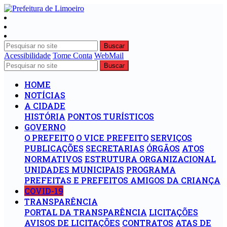
Buscar
Acessibilidade
Tome Conta
WebMail
Buscar
HOME
NOTÍCIAS
A CIDADE
HISTÓRIA
PONTOS TURÍSTICOS
GOVERNO
O PREFEITO
O VICE PREFEITO
SERVIÇOS
PUBLICAÇÕES
SECRETARIAS
ÓRGÃOS
ATOS
NORMATIVOS
ESTRUTURA ORGANIZACIONAL
UNIDADES MUNICIPAIS
PROGRAMA
PREFEITAS E PREFEITOS AMIGOS DA CRIANÇA
COVID-19
TRANSPARÊNCIA
PORTAL DA TRANSPARÊNCIA
LICITAÇÕES
AVISOS DE LICITAÇÕES
CONTRATOS
ATAS DE