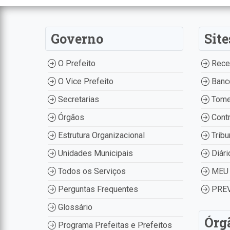
Governo
Site
O Prefeito
Recei
O Vice Prefeito
Banco
Secretarias
Tome
Órgãos
Contr
Estrutura Organizacional
Tribu
Unidades Municipais
Diári
Todos os Serviços
MEU 
Perguntas Frequentes
PREV
Glossário
Órg
Programa Prefeitas e Prefeitos