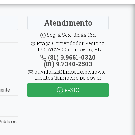
Atendimento
Seg. à Sex. 8h às 16h
Praça Comendador Pestana,
113 55702-005 Limoeiro, PE
(81) 9.9661-0320
(81) 9.7340-2503
ouvidoria@limoeiro.pe.gov.br |
tributos@limoeiro.pe.gov.br
e-SIC
iente
Públicos