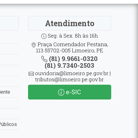
Atendimento
Seg. à Sex. 8h às 16h
Praça Comendador Pestana,
113 55702-005 Limoeiro, PE
(81) 9.9661-0320
(81) 9.7340-2503
ouvidoria@limoeiro.pe.gov.br |
tributos@limoeiro.pe.gov.br
e-SIC
iente
Públicos