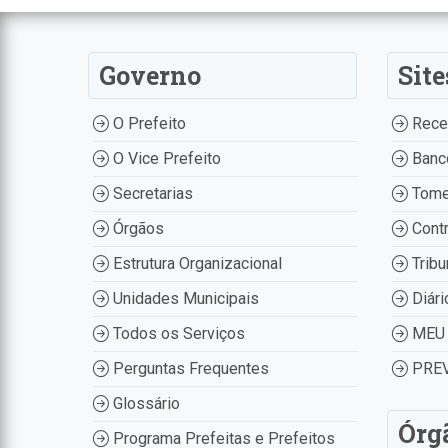
Governo
Site
O Prefeito
Recei
O Vice Prefeito
Banco
Secretarias
Tome
Órgãos
Contr
Estrutura Organizacional
Tribu
Unidades Municipais
Diári
Todos os Serviços
MEU 
Perguntas Frequentes
PREV
Glossário
Órg
Programa Prefeitas e Prefeitos