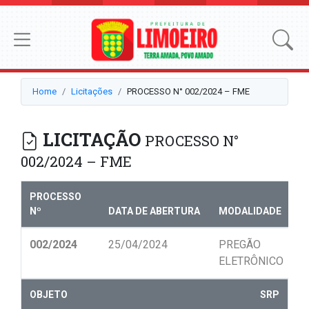
Home
Licitações
PROCESSO N° 002/2024 – FME
LICITAÇÃO
PROCESSO N°
002/2024 – FME
PROCESSO
Nº
DATA DE ABERTURA
MODALIDADE
N
002/2024
25/04/2024
PREGÃO
0
ELETRÔNICO
OBJETO
SRP