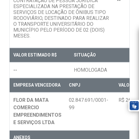
CONTRATAÇÃO DE PESSOA JURÍDICA
--
ESPECIALIZADA NA PRESTAÇÃO DE
SERVIÇOS DE LOCAÇÃO DE ÔNIBUS TIPO
RODOVIÁRIO, DESTINADO PARA REALIZAR
O TRANSPORTE UNIVERSITÁRIO DO
MUNICÍPIO PELO PERÍODO DE 02 (DOIS)
MESES.
VALOR ESTIMADO R$
SITUAÇÃO
--
HOMOLOGADA
EMPRESA VENCEDORA
CNPJ
VALOR FI
FLOR DA MATA
02.847.691/0001-
R$ 263.3
COMERCIO
99
EMPREENDIMENTOS
E SERVIÇOS LTDA
ANEXOS