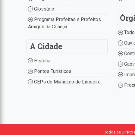
Glossário
Órg
Programa Prefeitas e Prefeitos
Amigos da Criança
Todo
Ouvid
A Cidade
Contr
História
Gabin
Pontos Turísticos
Impr
CEPs do Município de Limoeiro
Procu
Todos os Direito