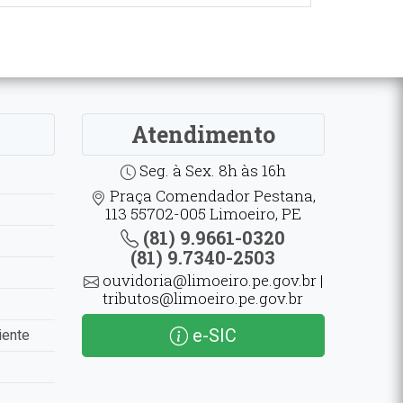
Atendimento
Seg. à Sex. 8h às 16h
Praça Comendador Pestana,
113 55702-005 Limoeiro, PE
(81) 9.9661-0320
(81) 9.7340-2503
ouvidoria@limoeiro.pe.gov.br |
tributos@limoeiro.pe.gov.br
e-SIC
iente