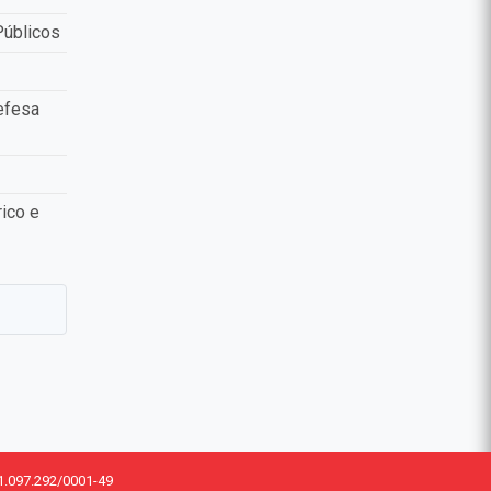
Públicos
efesa
ico e
1.097.292/0001-49