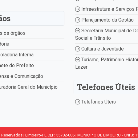
Infraestrutura e Serviços 
ãos
Planejamento da Gestão
Secretaria Municipal de D
s os órgãos
Social e Trânsito
oria
Cultura e Juventude
oladoria Interna
Turismo, Patrimônio Histór
ete do Prefeito
Lazer
ensa e Comunicação
Telefones Úteis
radoria Geral do Município
Telefones Úteis
s Reservados | Limoeiro-PE CEP: 55702-005 | MUNICÍPIO DE LIMOEIRO - CNPJ: 1