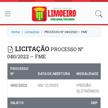
Home
Licitações
PROCESSO N° 040/2022 – FME
LICITAÇÃO
PROCESSO N°
040/2022 – FME
PROCESSO
Nº
DATA DE ABERTURA
MODALIDADE
N
040/2022
09/12/2022
PREGÃO
0
ELETRÔNICO
OBJETO
SRP