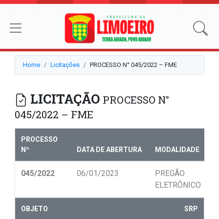
Home
Licitações
PROCESSO N° 045/2022 – FME
LICITAÇÃO
PROCESSO N°
045/2022 – FME
PROCESSO
Nº
DATA DE ABERTURA
MODALIDADE
N
045/2022
06/01/2023
PREGÃO
0
ELETRÔNICO
OBJETO
SRP