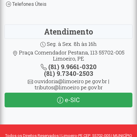
Telefones Úteis
Atendimento
Seg. à Sex. 8h às 16h
Praça Comendador Pestana, 113 55702-005
Limoeiro, PE
(81) 9.9661-0320
(81) 9.7340-2503
ouvidoria@limoeiro.pe.gov.br |
tributos@limoeiro.pe.gov.br
e-SIC
Todos os Direitos Reservados | Limoeiro-PE CEP: 55702-005 | MUNICÍPIO