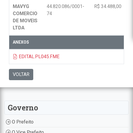
MAVYG
44.820.086/0001-
R$ 34.488,00
COMERCIO
74
DE MOVEIS
LTDA
ANEXOS
EDITAL.PL045.FME
VOLTAR
Governo
O Prefeito
O Vice Prefeito