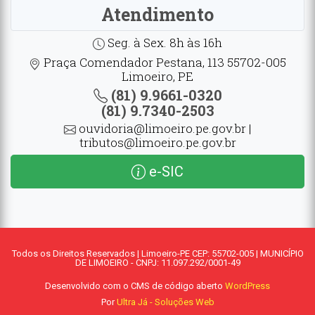
Atendimento
Seg. à Sex. 8h às 16h
Praça Comendador Pestana, 113 55702-005
Limoeiro, PE
(81) 9.9661-0320
(81) 9.7340-2503
ouvidoria@limoeiro.pe.gov.br |
tributos@limoeiro.pe.gov.br
e-SIC
Todos os Direitos Reservados | Limoeiro-PE CEP: 55702-005 | MUNICÍPIO
DE LIMOEIRO - CNPJ: 11.097.292/0001-49
Desenvolvido com o CMS de código aberto
WordPress
Por
Ultra Já - Soluções Web