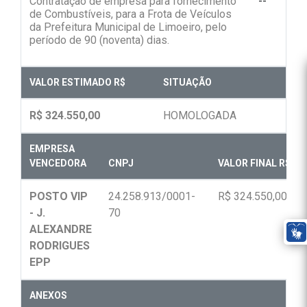
Contratação de empresa para fornecimento
--
de Combustíveis, para a Frota de Veículos
da Prefeitura Municipal de Limoeiro, pelo
período de 90 (noventa) dias.
VALOR ESTIMADO R$
SITUAÇÃO
R$ 324.550,00
HOMOLOGADA
EMPRESA
VENCEDORA
CNPJ
VALOR FINAL R$
POSTO VIP
24.258.913/0001-
R$ 324.550,00
- J.
70
ALEXANDRE
RODRIGUES
EPP
ANEXOS