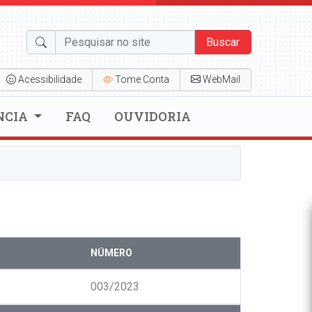
Buscar
Acessibilidade
Tome Conta
WebMail
NCIA
FAQ
OUVIDORIA
NÚMERO
003/2023