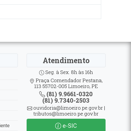
Atendimento
Seg. à Sex. 8h às 16h
Praça Comendador Pestana,
113 55702-005 Limoeiro, PE
(81) 9.9661-0320
(81) 9.7340-2503
ouvidoria@limoeiro.pe.gov.br |
tributos@limoeiro.pe.gov.br
e-SIC
iente