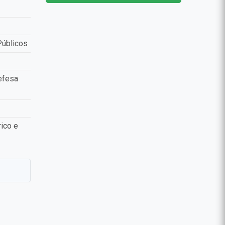
Públicos
efesa
ico e