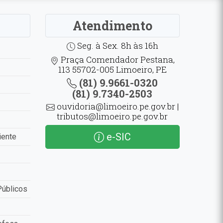
Atendimento
Seg. à Sex. 8h às 16h
Praça Comendador Pestana,
113 55702-005 Limoeiro, PE
(81) 9.9661-0320
(81) 9.7340-2503
ouvidoria@limoeiro.pe.gov.br |
tributos@limoeiro.pe.gov.br
e-SIC
iente
Públicos