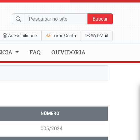
Buscar
Acessibilidade
Tome Conta
WebMail
NCIA
FAQ
OUVIDORIA
NÚMERO
005/2024