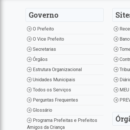
Governo
Site
O Prefeito
Recei
O Vice Prefeito
Banco
Secretarias
Tome
Órgãos
Contr
Estrutura Organizacional
Tribu
Unidades Municipais
Diári
Todos os Serviços
MEU 
Perguntas Frequentes
PREV
Glossário
Órg
Programa Prefeitas e Prefeitos
Amigos da Criança