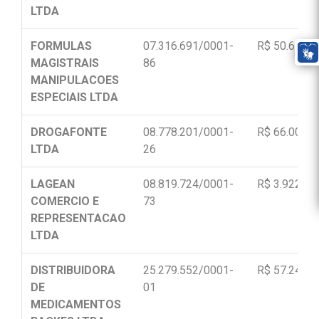
LTDA
FORMULAS
07.316.691/0001-
R$ 50.610,0
MAGISTRAIS
86
MANIPULACOES
ESPECIAIS LTDA
DROGAFONTE
08.778.201/0001-
R$ 66.000,0
LTDA
26
LAGEAN
08.819.724/0001-
R$ 3.922.10
COMERCIO E
73
REPRESENTACAO
LTDA
DISTRIBUIDORA
25.279.552/0001-
R$ 57.242,0
DE
01
MEDICAMENTOS