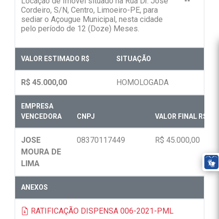
Locação de Imóvel situado na Rua Dr. José
--
Cordeiro, S/N, Centro, Limoeiro-PE, para
sediar o Açougue Municipal, nesta cidade
pelo período de 12 (Doze) Meses.
VALOR ESTIMADO R$
SITUAÇÃO
R$ 45.000,00
HOMOLOGADA
EMPRESA
VENCEDORA
CNPJ
VALOR FINAL R$
JOSE
08370117449
R$ 45.000,00
MOURA DE
LIMA
ANEXOS
RATIFICAÇÃO DISPENSA 006-2021-PML