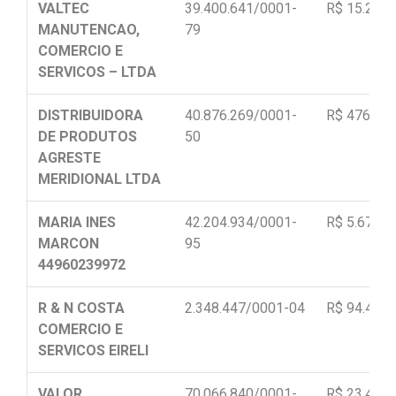
VALTEC
39.400.641/0001-
R$ 15.260,
MANUTENCAO,
79
COMERCIO E
SERVICOS – LTDA
DISTRIBUIDORA
40.876.269/0001-
R$ 476.689
DE PRODUTOS
50
AGRESTE
MERIDIONAL LTDA
MARIA INES
42.204.934/0001-
R$ 5.670,0
MARCON
95
44960239972
R & N COSTA
2.348.447/0001-04
R$ 94.445,
COMERCIO E
SERVICOS EIRELI
VALOR
70.066.840/0001-
R$ 23.400,