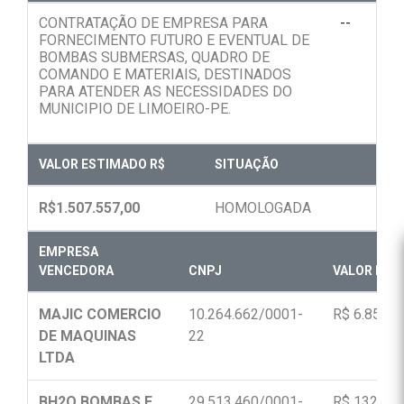
CONTRATAÇÃO DE EMPRESA PARA
--
FORNECIMENTO FUTURO E EVENTUAL DE
BOMBAS SUBMERSAS, QUADRO DE
COMANDO E MATERIAIS, DESTINADOS
PARA ATENDER AS NECESSIDADES DO
MUNICIPIO DE LIMOEIRO-PE.
VALOR ESTIMADO R$
SITUAÇÃO
R$1.507.557,00
HOMOLOGADA
EMPRESA
VENCEDORA
CNPJ
VALOR FINA
MAJIC COMERCIO
10.264.662/0001-
R$ 6.855,0
DE MAQUINAS
22
LTDA
BH2O BOMBAS E
29.513.460/0001-
R$ 132.030