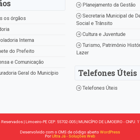
ãos
Planejamento da Gestão
Secretaria Municipal de D
s os órgãos
Social e Trânsito
oria
Cultura e Juventude
oladoria Interna
Turismo, Patrimônio Histór
ete do Prefeito
Lazer
ensa e Comunicação
Telefones Úteis
radoria Geral do Município
Telefones Úteis
s Reservados | Limoeiro-PE CEP: 55702-005 | MUNICÍPIO DE LIMOEIRO - CNPJ: 1
Desenvolvido com o CMS de código aberto
WordPress
Por
Ultra Já - Soluções Web