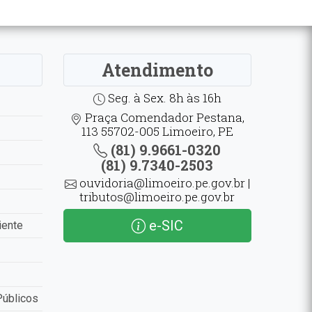
Atendimento
Seg. à Sex. 8h às 16h
Praça Comendador Pestana,
113 55702-005 Limoeiro, PE
(81) 9.9661-0320
(81) 9.7340-2503
ouvidoria@limoeiro.pe.gov.br |
tributos@limoeiro.pe.gov.br
e-SIC
iente
Públicos