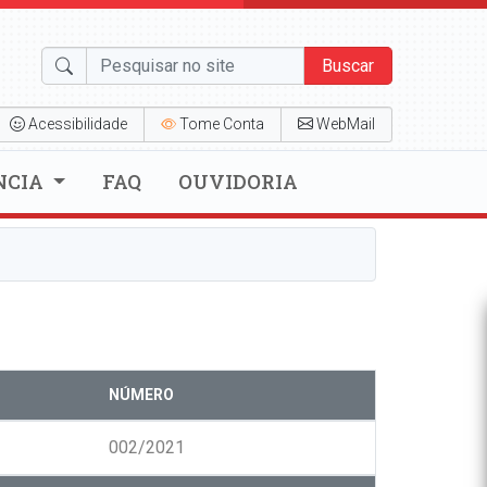
Buscar
Acessibilidade
Tome Conta
WebMail
NCIA
FAQ
OUVIDORIA
NÚMERO
002/2021