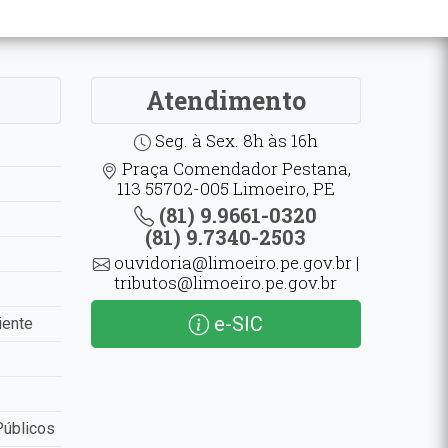
Atendimento
Seg. à Sex. 8h às 16h
Praça Comendador Pestana,
113 55702-005 Limoeiro, PE
(81) 9.9661-0320
(81) 9.7340-2503
ouvidoria@limoeiro.pe.gov.br |
tributos@limoeiro.pe.gov.br
e-SIC
iente
Públicos