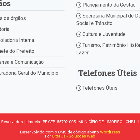
ãos
Planejamento da Gestão
Secretaria Municipal de D
s os órgãos
Social e Trânsito
oria
Cultura e Juventude
oladoria Interna
Turismo, Patrimônio Histór
ete do Prefeito
Lazer
ensa e Comunicação
Telefones Úteis
radoria Geral do Município
Telefones Úteis
s Reservados | Limoeiro-PE CEP: 55702-005 | MUNICÍPIO DE LIMOEIRO - CNPJ: 1
Desenvolvido com o CMS de código aberto
WordPress
Por
Ultra Já - Soluções Web