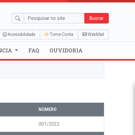
Buscar
Acessibilidade
Tome Conta
WebMail
NCIA
FAQ
OUVIDORIA
NÚMERO
001/2022