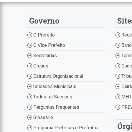
Governo
Site
O Prefeito
Recei
O Vice Prefeito
Banco
Secretarias
Tome
Órgãos
Contr
Estrutura Organizacional
Tribu
Unidades Municipais
Diári
Todos os Serviços
MEU 
Perguntas Frequentes
PREV
Glossário
Órg
Programa Prefeitas e Prefeitos