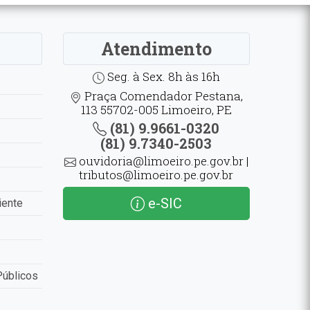
Atendimento
Seg. à Sex. 8h às 16h
Praça Comendador Pestana,
113 55702-005 Limoeiro, PE
(81) 9.9661-0320
(81) 9.7340-2503
ouvidoria@limoeiro.pe.gov.br |
tributos@limoeiro.pe.gov.br
e-SIC
iente
Públicos