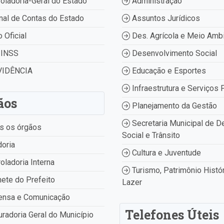
oladoria-Geral do Estado
Administração
nal de Contas do Estado
Assuntos Jurídicos
o Oficial
Des. Agrícola e Meio Amb
INSS
Desenvolvimento Social
IDÊNCIA
Educação e Esportes
Infraestrutura e Serviços 
ãos
Planejamento da Gestão
Secretaria Municipal de D
s os órgãos
Social e Trânsito
oria
Cultura e Juventude
oladoria Interna
Turismo, Patrimônio Histór
ete do Prefeito
Lazer
ensa e Comunicação
Telefones Úteis
radoria Geral do Município