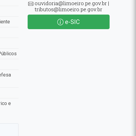
ouvidoria@limoeiro.pe.gov.br |
tributos@limoeiro.pe.gov.br
e-SIC
iente
Públicos
efesa
ico e