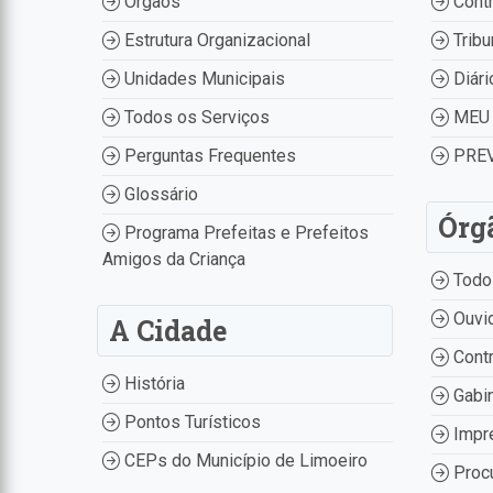
Órgãos
Contr
Estrutura Organizacional
Tribu
Unidades Municipais
Diári
Todos os Serviços
MEU 
Perguntas Frequentes
PREV
Glossário
Órg
Programa Prefeitas e Prefeitos
Amigos da Criança
Todo
Ouvid
A Cidade
Contr
História
Gabin
Pontos Turísticos
Impr
CEPs do Município de Limoeiro
Procu