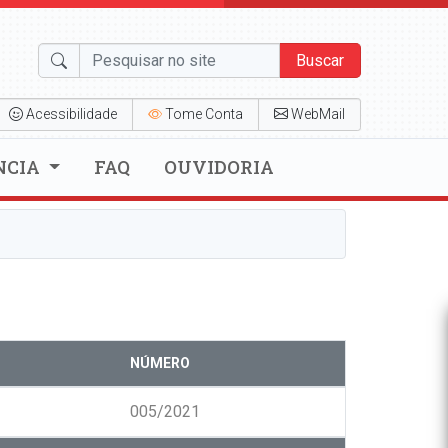
Buscar
Acessibilidade
Tome Conta
WebMail
NCIA
FAQ
OUVIDORIA
NÚMERO
005/2021