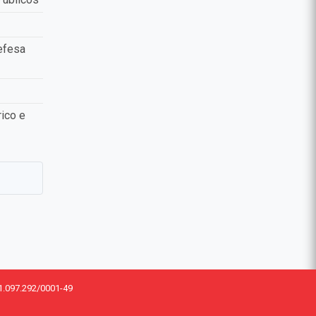
efesa
ico e
1.097.292/0001-49