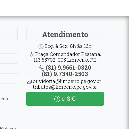
Atendimento
Seg. à Sex. 8h às 16h
Praça Comendador Pestana,
113 55702-005 Limoeiro, PE
(81) 9.9661-0320
(81) 9.7340-2503
ouvidoria@limoeiro.pe.gov.br |
tributos@limoeiro.pe.gov.br
e-SIC
iente
Públicos