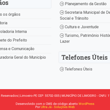
ãos
Planejamento da Gestão
Secretaria Municipal de D
s os órgãos
Social e Trânsito
oria
Cultura e Juventude
oladoria Interna
Turismo, Patrimônio Histór
ete do Prefeito
Lazer
ensa e Comunicação
Telefones Úteis
radoria Geral do Município
Telefones Úteis
s Reservados | Limoeiro-PE CEP: 55702-005 | MUNICÍPIO DE LIMOEIRO - CNPJ: 1
Desenvolvido com o CMS de código aberto
WordPress
Por
Ultra Já - Soluções Web