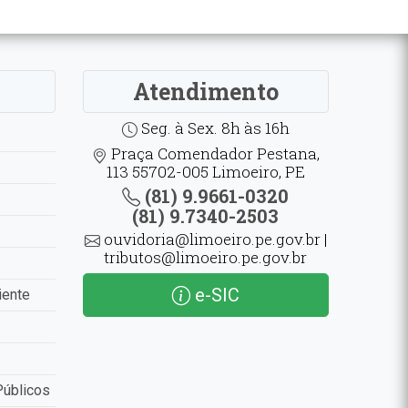
Atendimento
Seg. à Sex. 8h às 16h
Praça Comendador Pestana,
113 55702-005 Limoeiro, PE
(81) 9.9661-0320
(81) 9.7340-2503
ouvidoria@limoeiro.pe.gov.br |
tributos@limoeiro.pe.gov.br
e-SIC
iente
Públicos