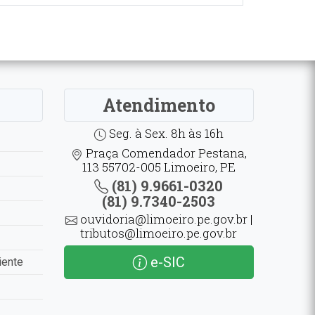
Atendimento
Seg. à Sex. 8h às 16h
Praça Comendador Pestana,
113 55702-005 Limoeiro, PE
(81) 9.9661-0320
(81) 9.7340-2503
ouvidoria@limoeiro.pe.gov.br |
tributos@limoeiro.pe.gov.br
e-SIC
iente