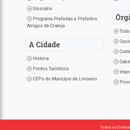
Glossário
Órg
Programa Prefeitas e Prefeitos
Amigos da Criança
Todo
Ouvid
A Cidade
Contr
História
Gabin
Pontos Turísticos
Impr
CEPs do Município de Limoeiro
Procu
Todos os Direito