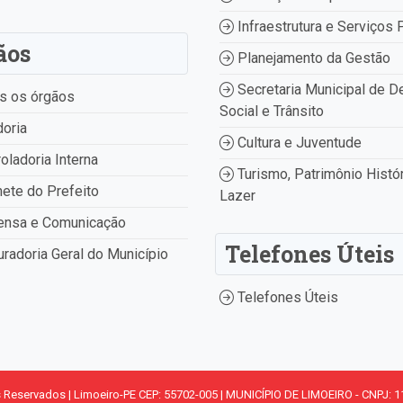
Infraestrutura e Serviços 
ãos
Planejamento da Gestão
Secretaria Municipal de D
s os órgãos
Social e Trânsito
oria
Cultura e Juventude
oladoria Interna
Turismo, Patrimônio Histór
ete do Prefeito
Lazer
ensa e Comunicação
Telefones Úteis
radoria Geral do Município
Telefones Úteis
s Reservados | Limoeiro-PE CEP: 55702-005 | MUNICÍPIO DE LIMOEIRO - CNPJ: 1