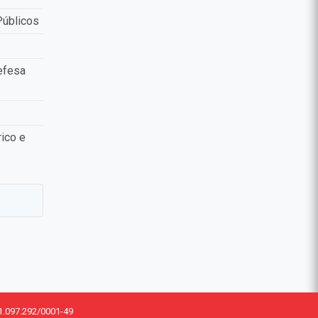
Públicos
efesa
ico e
1.097.292/0001-49