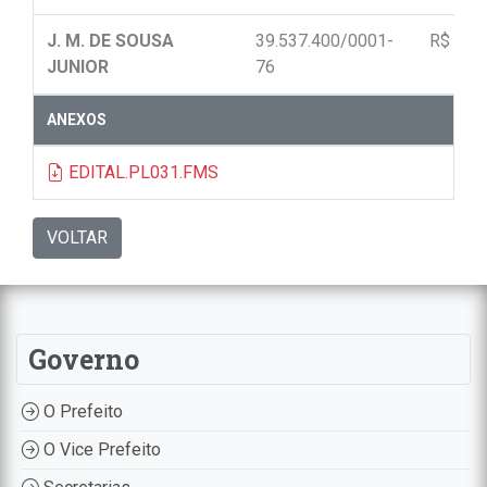
J. M. DE SOUSA
39.537.400/0001-
R$ 11.
JUNIOR
76
ANEXOS
EDITAL.PL031.FMS
VOLTAR
Governo
O Prefeito
O Vice Prefeito