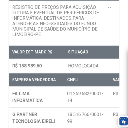
REGISTRO DE PREÇOS PARA AQUISIÇÃO
--
FUTURA E EVENTUAL DE PERIFÉRICOS DE
INFORMÁTICA, DESTINADOS PARA
ATENDER AS NECESSIDADES DO FUNDO
MUNICIPAL DE SAÚDE DO MUNICÍPIO DE
LIMOEIRO-PE.
VALOR ESTIMADO R$
SITUAÇÃO
R$ 158.989,60
HOMOLOGADA
EMPRESA VENCEDORA
CNPJ
VALOR F
FA LIMA
01.259.682/0001-
R$ 23.
INFORMATICA
14
G PARTNER
18.516.766/0001-
R$ 18.
TECNOLOGIA EIRELI
99