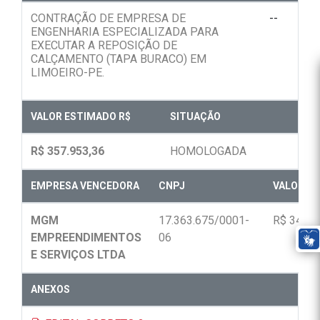
CONTRAÇÃO DE EMPRESA DE
--
ENGENHARIA ESPECIALIZADA PARA
EXECUTAR A REPOSIÇÃO DE
CALÇAMENTO (TAPA BURACO) EM
LIMOEIRO-PE.
VALOR ESTIMADO R$
SITUAÇÃO
R$ 357.953,36
HOMOLOGADA
EMPRESA VENCEDORA
CNPJ
VALOR FI
MGM
17.363.675/0001-
R$ 340.0
EMPREENDIMENTOS
06
E SERVIÇOS LTDA
ANEXOS