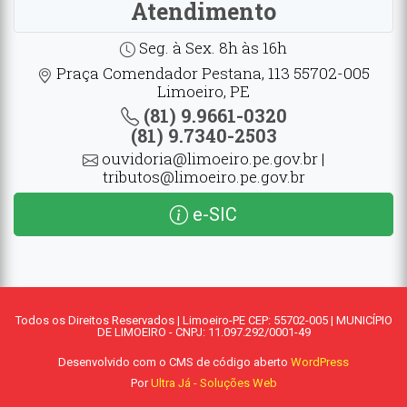
Atendimento
Seg. à Sex. 8h às 16h
Praça Comendador Pestana, 113 55702-005
Limoeiro, PE
(81) 9.9661-0320
(81) 9.7340-2503
ouvidoria@limoeiro.pe.gov.br |
tributos@limoeiro.pe.gov.br
e-SIC
Todos os Direitos Reservados | Limoeiro-PE CEP: 55702-005 | MUNICÍPIO
DE LIMOEIRO - CNPJ: 11.097.292/0001-49
Desenvolvido com o CMS de código aberto
WordPress
Por
Ultra Já - Soluções Web