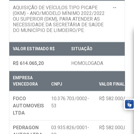
AQUISIÇÃO DE VEÍCULOS TIPO PICAPE
--
(0KM) - ANO/MODELO MÍNIMO 2022/2022
OU SUPERIOR (0KM), PARA ATENDER AS
NECESSIDADE DA SECRETÁRIA DE SAÚDE
DO MUNICÍPIO DE LIMOEIRO/PE.
VALOR ESTIMADO R$
SITUAÇÃO
R$ 614.065,20
HOMOLOGADA
EMPRESA
VENCEDORA
CNPJ
VALOR FINAL R$
FOCO
10.376.703/0002-
R$ 582.000,00
AUTOMOVEIS
53
LTDA
PEDRAGON
03.935.826/0001-
R$ 582.000,00