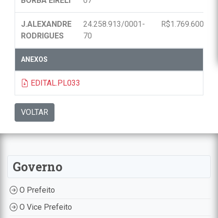
BORBA EIRELI
07
J.ALEXANDRE
24.258.913/0001-
R$1.769.600,00
RODRIGUES
70
ANEXOS
EDITAL.PL033
VOLTAR
Governo
O Prefeito
O Vice Prefeito