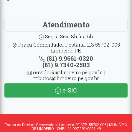
Atendimento
Seg. à Sex. 8h às 16h
Praça Comendador Pestana, 113 55702-005
Limoeiro, PE
(81) 9.9661-0320
(81) 9.7340-2503
ouvidoria@limoeiro.pe.gov.br |
tributos@limoeiro.pe.gov.br
e-SIC
Todos os Direitos Reservados | Limoeiro-PE CEP: 55702-005 | MUNICÍPIO
DE LIMOEIRO - CNPJ: 11.097.292/0001-49