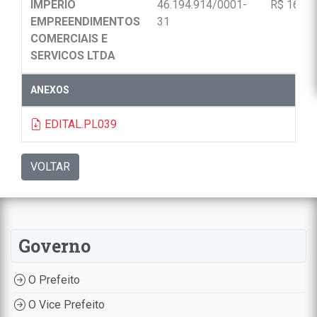
IMPERIO
46.194.914/0001-
R$ 16.88
EMPREENDIMENTOS
31
COMERCIAIS E
SERVICOS LTDA
ANEXOS
EDITAL.PL039
VOLTAR
Governo
O Prefeito
O Vice Prefeito