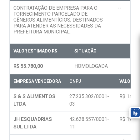
CONTRATAÇÃO DE EMPRESA PARA O
--
FORNECIMENTO PARCELADO DE
GÊNEROS ALIMENTÍCIOS, DESTINADOS
PARA ATENDER AS NECESSIDADES DA
PREFEITURA MUNICIPAL.
VALOR ESTIMADO R$
SITUAÇÃO
R$ 55.780,00
HOMOLOGADA
EMPRESA VENCEDORA
CNPJ
VALOR FI
S & S ALIMENTOS
27.235.302/0001-
R$ 14.00
LTDA
03
JH ESQUADRIAS
42.628.557/0001-
R$ 19.28
SUL LTDA
11