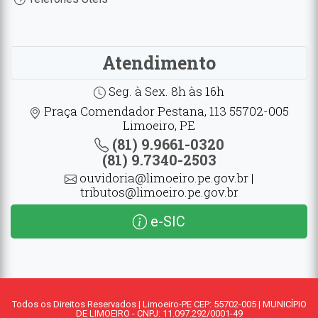
Atendimento
Seg. à Sex. 8h às 16h
Praça Comendador Pestana, 113 55702-005
Limoeiro, PE
(81) 9.9661-0320
(81) 9.7340-2503
ouvidoria@limoeiro.pe.gov.br |
tributos@limoeiro.pe.gov.br
e-SIC
Todos os Direitos Reservados | Limoeiro-PE CEP: 55702-005 | MUNICÍPIO
DE LIMOEIRO - CNPJ: 11.097.292/0001-49