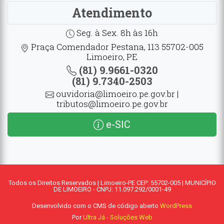
Atendimento
Seg. à Sex. 8h às 16h
Praça Comendador Pestana, 113 55702-005
Limoeiro, PE
(81) 9.9661-0320
(81) 9.7340-2503
ouvidoria@limoeiro.pe.gov.br |
tributos@limoeiro.pe.gov.br
e-SIC
Todos os Direitos Reservados | Limoeiro-PE CEP: 55702-005 | MUNICÍPIO
DE LIMOEIRO - CNPJ: 11.097.292/0001-49
Desenvolvido com o CMS de código aberto
WordPress
Por
Ultra Já - Soluções Web