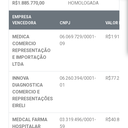
R$1.885.770,00
HOMOLOGADA
EMPRESA
VENCEDORA
CNPJ
VALOR FINA
MEDICA
06.069.729/0001-
R$1.914.09
COMERCIO
09
REPRESENTAÇÃO
E IMPORTAÇÃO
LTDA
INNOVA
06.260.394/0001-
R$77.215,
DIAGNOSTICA
01
COMERCIO E
REPRESENTAÇÕES
EIRELI
MEDCAL FARMA
03.319.496/0001-
R$40.800,
HOSPITALAR
59