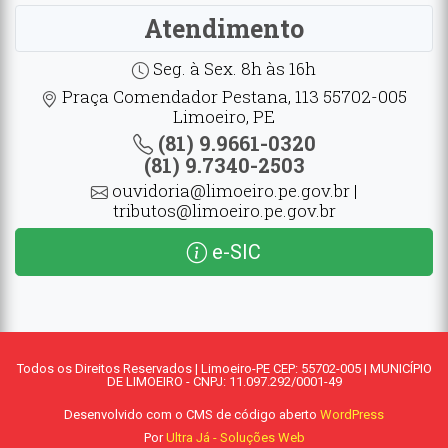
Atendimento
Seg. à Sex. 8h às 16h
Praça Comendador Pestana, 113 55702-005
Limoeiro, PE
(81) 9.9661-0320
(81) 9.7340-2503
ouvidoria@limoeiro.pe.gov.br |
tributos@limoeiro.pe.gov.br
e-SIC
Todos os Direitos Reservados | Limoeiro-PE CEP: 55702-005 | MUNICÍPIO
DE LIMOEIRO - CNPJ: 11.097.292/0001-49
Desenvolvido com o CMS de código aberto
WordPress
Por
Ultra Já - Soluções Web