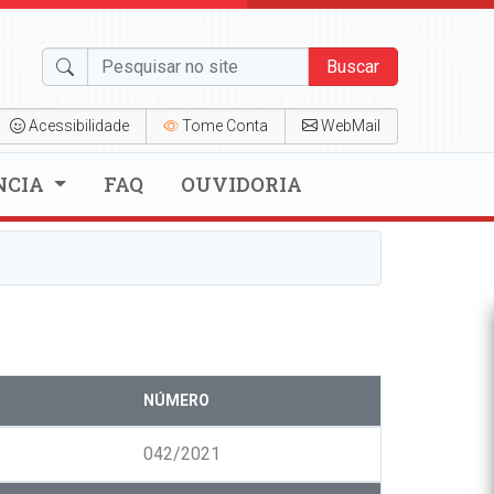
Buscar
Acessibilidade
Tome Conta
WebMail
NCIA
FAQ
OUVIDORIA
NÚMERO
042/2021