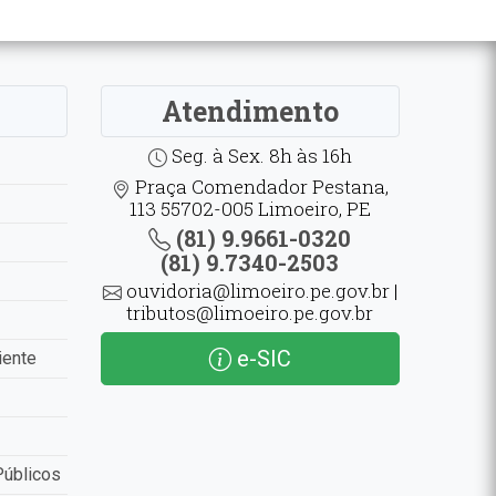
Atendimento
Seg. à Sex. 8h às 16h
Praça Comendador Pestana,
113 55702-005 Limoeiro, PE
(81) 9.9661-0320
(81) 9.7340-2503
ouvidoria@limoeiro.pe.gov.br |
tributos@limoeiro.pe.gov.br
e-SIC
iente
Públicos