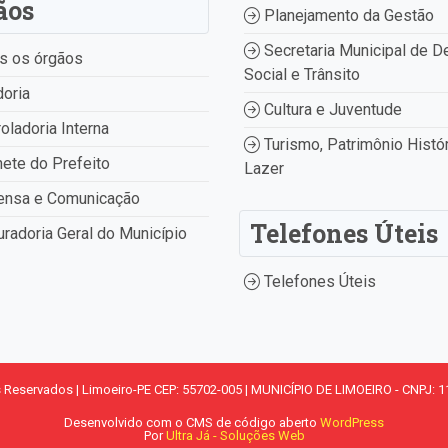
ãos
Planejamento da Gestão
Secretaria Municipal de D
s os órgãos
Social e Trânsito
oria
Cultura e Juventude
oladoria Interna
Turismo, Patrimônio Histór
ete do Prefeito
Lazer
ensa e Comunicação
Telefones Úteis
radoria Geral do Município
Telefones Úteis
s Reservados | Limoeiro-PE CEP: 55702-005 | MUNICÍPIO DE LIMOEIRO - CNPJ: 1
Desenvolvido com o CMS de código aberto
WordPress
Por
Ultra Já - Soluções Web