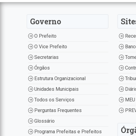
Governo
Site
O Prefeito
Recei
O Vice Prefeito
Banco
Secretarias
Tome
Órgãos
Contr
Estrutura Organizacional
Tribu
Unidades Municipais
Diári
Todos os Serviços
MEU 
Perguntas Frequentes
PREV
Glossário
Órg
Programa Prefeitas e Prefeitos