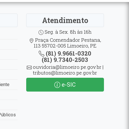
Atendimento
Seg. à Sex. 8h às 16h
Praça Comendador Pestana,
113 55702-005 Limoeiro, PE
(81) 9.9661-0320
(81) 9.7340-2503
ouvidoria@limoeiro.pe.gov.br |
tributos@limoeiro.pe.gov.br
e-SIC
iente
Públicos