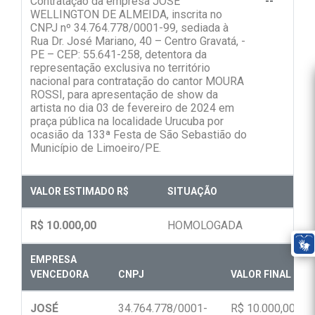
Contratação da empresa JOSÉ
--
WELLINGTON DE ALMEIDA, inscrita no
CNPJ nº 34.764.778/0001-99, sediada à
Rua Dr. José Mariano, 40 – Centro Gravatá, -
PE – CEP: 55.641-258, detentora da
representação exclusiva no território
nacional para contratação do cantor MOURA
ROSSI, para apresentação de show da
artista no dia 03 de fevereiro de 2024 em
praça pública na localidade Urucuba por
ocasião da 133ª Festa de São Sebastião do
Município de Limoeiro/PE.
VALOR ESTIMADO R$
SITUAÇÃO
R$ 10.000,00
HOMOLOGADA
EMPRESA
VENCEDORA
CNPJ
VALOR FINAL R$
JOSÉ
34.764.778/0001-
R$ 10.000,00