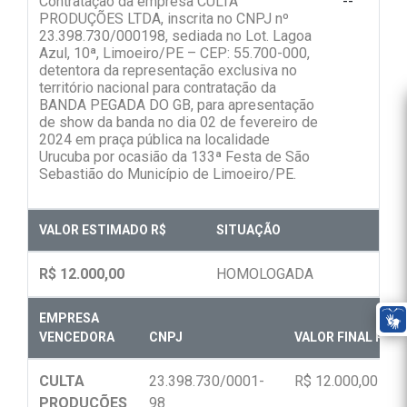
Contratação da empresa CULTA
--
PRODUÇÕES LTDA, inscrita no CNPJ nº
23.398.730/000198, sediada no Lot. Lagoa
Azul, 10ª, Limoeiro/PE – CEP: 55.700-000,
detentora da representação exclusiva no
território nacional para contratação da
BANDA PEGADA DO GB, para apresentação
de show da banda no dia 02 de fevereiro de
2024 em praça pública na localidade
Urucuba por ocasião da 133ª Festa de São
Sebastião do Município de Limoeiro/PE.
VALOR ESTIMADO R$
SITUAÇÃO
R$ 12.000,00
HOMOLOGADA
EMPRESA
VENCEDORA
CNPJ
VALOR FINAL R$
CULTA
23.398.730/0001-
R$ 12.000,00
PRODUÇÕES
98