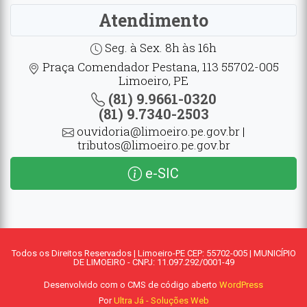
Atendimento
Seg. à Sex. 8h às 16h
Praça Comendador Pestana, 113 55702-005
Limoeiro, PE
(81) 9.9661-0320
(81) 9.7340-2503
ouvidoria@limoeiro.pe.gov.br |
tributos@limoeiro.pe.gov.br
e-SIC
Todos os Direitos Reservados | Limoeiro-PE CEP: 55702-005 | MUNICÍPIO
DE LIMOEIRO - CNPJ: 11.097.292/0001-49
Desenvolvido com o CMS de código aberto
WordPress
Por
Ultra Já - Soluções Web