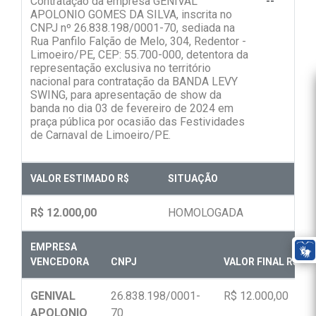
Contratação da empresa GENIVAL
--
APOLONIO GOMES DA SILVA, inscrita no
CNPJ nº 26.838.198/0001-70, sediada na
Rua Panfilo Falção de Melo, 304, Redentor -
Limoeiro/PE, CEP: 55.700-000, detentora da
representação exclusiva no território
nacional para contratação da BANDA LEVY
SWING, para apresentação de show da
banda no dia 03 de fevereiro de 2024 em
praça pública por ocasião das Festividades
de Carnaval de Limoeiro/PE.
VALOR ESTIMADO R$
SITUAÇÃO
R$ 12.000,00
HOMOLOGADA
EMPRESA
VENCEDORA
CNPJ
VALOR FINAL R$
GENIVAL
26.838.198/0001-
R$ 12.000,00
APOLONIO
70