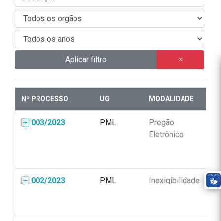
Aplicar filtro
Nº PROCESSO
UG
MODALIDADE
N
003/2023
PML
Pregão
00
Eletrônico
002/2023
PML
Inexigibilidade
00