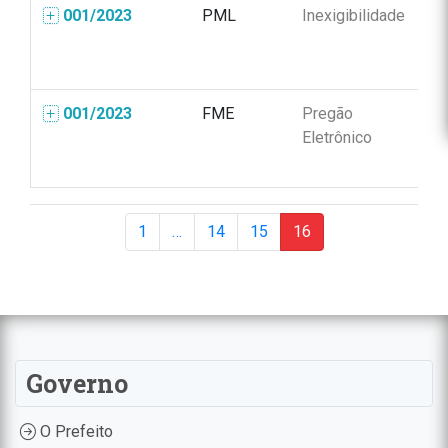
001/2023
PML
Inexigibilidade
00
001/2023
FME
Pregão
00
Eletrônico
1
…
14
15
16
Governo
O Prefeito