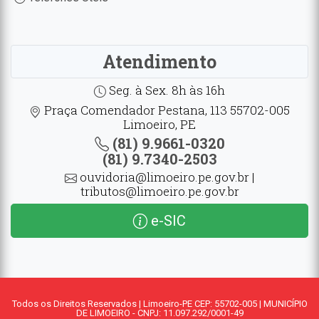
Atendimento
Seg. à Sex. 8h às 16h
Praça Comendador Pestana, 113 55702-005
Limoeiro, PE
(81) 9.9661-0320
(81) 9.7340-2503
ouvidoria@limoeiro.pe.gov.br |
tributos@limoeiro.pe.gov.br
e-SIC
Todos os Direitos Reservados | Limoeiro-PE CEP: 55702-005 | MUNICÍPIO
DE LIMOEIRO - CNPJ: 11.097.292/0001-49