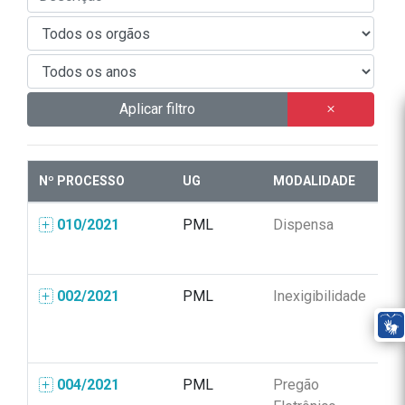
Aplicar filtro
Nº PROCESSO
UG
MODALIDADE
N
010/2021
PML
Dispensa
01
002/2021
PML
Inexigibilidade
00
004/2021
PML
Pregão
00