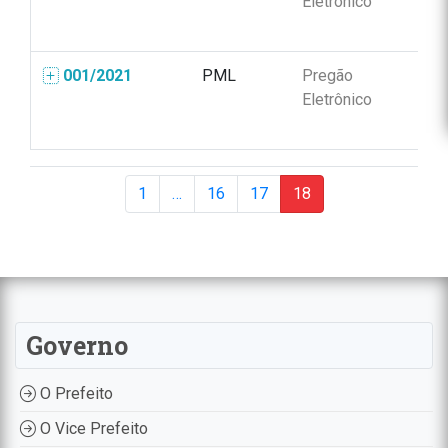
Eletrônico
001/2021
PML
Pregão
00
Eletrônico
1
…
16
17
18
Governo
O Prefeito
O Vice Prefeito