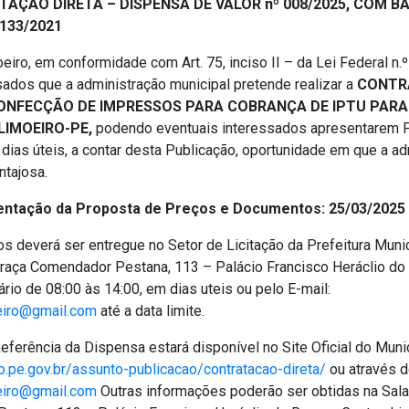
AÇÃO DIRETA – DISPENSA DE VALOR nº 008/2025, COM BAS
4.133/2021
eiro, em conformidade com Art. 75, inciso II – da Lei Federal n.
sados que a administração municipal pretende realizar a
CONTR
NFECÇÃO DE IMPRESSOS PARA COBRANÇA DE IPTU PARA 
 LIMOEIRO-PE,
podendo eventuais interessados apresentarem 
) dias úteis, a contar desta Publicação, oportunidade em que a a
ntajosa.
entação da Proposta de Preços e Documentos: 25/03/2025 
s deverá ser entregue no Setor de Licitação da Prefeitura Munic
Praça Comendador Pestana, 113 – Palácio Francisco Heráclio do
rio de 08:00 às 14:00, em dias uteis ou pelo E-mail:
eiro@gmail.com
até a data limite.
eferência da Dispensa estará disponível no Site Oficial do Muni
o.pe.gov.br/assunto-publicacao/contratacao-direta/
ou através d
eiro@gmail.com
Outras informações poderão ser obtidas na Sala 