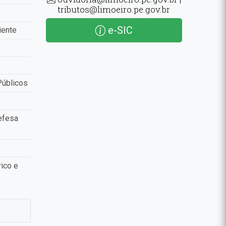
tributos@limoeiro.pe.gov.br
e-SIC
iente
Públicos
efesa
ico e