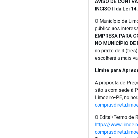
AVISO DE CONTRAT
INCISO II da Lei 1
O Município de Limo
público aos interes
EMPRESA PARA CO
NO MUNICÍPIO DE
no prazo de 3 (três
escolherá a mais va
Limite para Apres
A proposta de Preço
sito a com sede à 
Limoeiro-PE, no horá
comprasdireta.limo
O Edital/Termo de R
https://www.limoeir
comprasdireta.limo