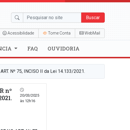
Buscar
Acessibilidade
Tome Conta
WebMail
NCIA
FAQ
OUVIDORIA
 Nº 75, INCISO II da Lei 14.133/2021.
R nº
20/03/2025
2021.
às 12h16