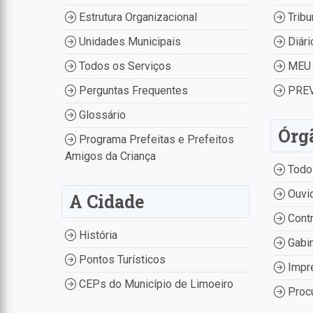
Estrutura Organizacional
Tribu
Unidades Municipais
Diári
Todos os Serviços
MEU 
Perguntas Frequentes
PREV
Glossário
Órg
Programa Prefeitas e Prefeitos
Amigos da Criança
Todo
Ouvid
A Cidade
Contr
História
Gabin
Pontos Turísticos
Impr
CEPs do Município de Limoeiro
Procu