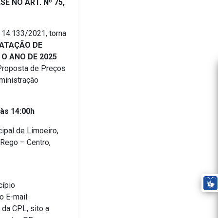
E NO ART. Nº 75,
º 14.133/2021, torna
ATAÇÃO DE
O ANO DE 2025
Proposta de Preços
dministração
às 14:00h
ipal de Limoeiro,
 Rego – Centro,
cípio
o E-mail:
da CPL, sito a