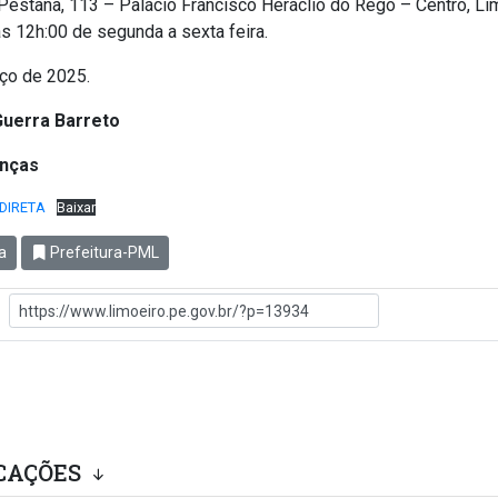
estana, 113 – Palácio Francisco Heráclio do Rego – Centro, Li
às 12h:00 de segunda a sexta feira.
rço de 2025.
Guerra Barreto
anças
DIRETA
Baixar
a
Prefeitura-PML
CAÇÕES