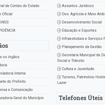
nal de Contas do Estado
Assuntos Jurídicos
o Oficial
Des. Agrícola e Meio Amb
INSS
Desenvolvimento Social
IDÊNCIA
Educação e Esportes
Infraestrutura e Serviços 
ãos
Planejamento da Gestão
Secretaria Municipal de D
s os órgãos
Social e Trânsito
oria
Cultura e Juventude
oladoria Interna
Turismo, Patrimônio Histór
ete do Prefeito
Lazer
ensa e Comunicação
Telefones Úteis
radoria Geral do Município